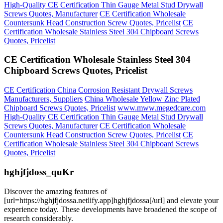
High-Quality CE Certification Thin Gauge Metal Stud Drywall
Screws Quotes, Manufacturer
CE Certification Wholesale
Countersunk Head Construction Screw Quotes, Pricelist
CE
Certification Wholesale Stainless Steel 304 Chipboard Screws
Quotes, Pricelist
CE Certification Wholesale Stainless Steel 304
Chipboard Screws Quotes, Pricelist
CE Certification China Corrosion Resistant Drywall Screws
Manufacturers, Suppliers
China Wholesale Yellow Zinc Plated
Chipboard Screws Quotes, Pricelist
www.mww.megedcare.com
High-Quality CE Certification Thin Gauge Metal Stud Drywall
Screws Quotes, Manufacturer
CE Certification Wholesale
Countersunk Head Construction Screw Quotes, Pricelist
CE
Certification Wholesale Stainless Steel 304 Chipboard Screws
Quotes, Pricelist
hghjfjdoss_quKr
Discover the amazing features of
[url=https://hghjfjdossa.netlify.app]hghjfjdossa[/url] and elevate your
experience today. These developments have broadened the scope of
research considerably.