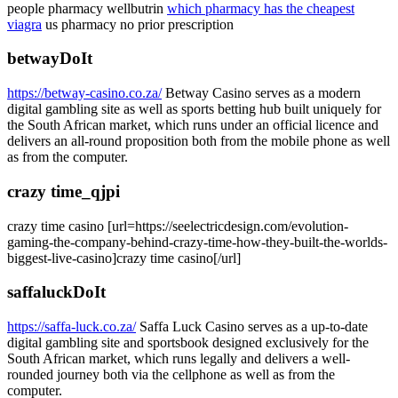
people pharmacy wellbutrin
which pharmacy has the cheapest
viagra
us pharmacy no prior prescription
betwayDoIt
https://betway-casino.co.za/
Betway Casino serves as a modern
digital gambling site as well as sports betting hub built uniquely for
the South African market, which runs under an official licence and
delivers an all-round proposition both from the mobile phone as well
as from the computer.
crazy time_qjpi
crazy time casino [url=https://seelectricdesign.com/evolution-
gaming-the-company-behind-crazy-time-how-they-built-the-worlds-
biggest-live-casino]crazy time casino[/url]
saffaluckDoIt
https://saffa-luck.co.za/
Saffa Luck Casino serves as a up-to-date
digital gambling site and sportsbook designed exclusively for the
South African market, which runs legally and delivers a well-
rounded journey both via the cellphone as well as from the
computer.