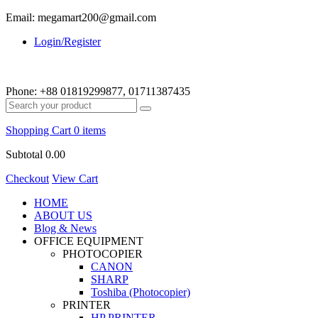
Email: megamart200@gmail.com
Login/Register
Phone:
+88 01819299877, 01711387435
Shopping Cart
0 items
Subtotal
0.00
Checkout
View Cart
HOME
ABOUT US
Blog & News
OFFICE EQUIPMENT
PHOTOCOPIER
CANON
SHARP
Toshiba (Photocopier)
PRINTER
HP PRINTER