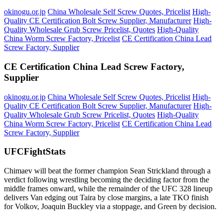
okinogu.or.jp
China Wholesale Self Screw Quotes, Pricelist
High-
Quality CE Certification Bolt Screw Supplier, Manufacturer
High-
Quality Wholesale Grub Screw Pricelist, Quotes
High-Quality
China Worm Screw Factory, Pricelist
CE Certification China Lead
Screw Factory, Supplier
CE Certification China Lead Screw Factory,
Supplier
okinogu.or.jp
China Wholesale Self Screw Quotes, Pricelist
High-
Quality CE Certification Bolt Screw Supplier, Manufacturer
High-
Quality Wholesale Grub Screw Pricelist, Quotes
High-Quality
China Worm Screw Factory, Pricelist
CE Certification China Lead
Screw Factory, Supplier
UFCFightStats
Chimaev will beat the former champion Sean Strickland through a
verdict following wrestling becoming the deciding factor from the
middle frames onward, while the remainder of the UFC 328 lineup
delivers Van edging out Taira by close margins, a late TKO finish
for Volkov, Joaquin Buckley via a stoppage, and Green by decision.