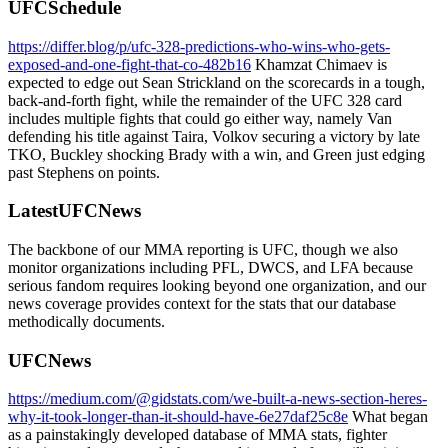
UFCSchedule
https://differ.blog/p/ufc-328-predictions-who-wins-who-gets-
exposed-and-one-fight-that-co-482b16
Khamzat Chimaev is
expected to edge out Sean Strickland on the scorecards in a tough,
back-and-forth fight, while the remainder of the UFC 328 card
includes multiple fights that could go either way, namely Van
defending his title against Taira, Volkov securing a victory by late
TKO, Buckley shocking Brady with a win, and Green just edging
past Stephens on points.
LatestUFCNews
The backbone of our MMA reporting is UFC, though we also
monitor organizations including PFL, DWCS, and LFA because
serious fandom requires looking beyond one organization, and our
news coverage provides context for the stats that our database
methodically documents.
UFCNews
https://medium.com/@gidstats.com/we-built-a-news-section-heres-
why-it-took-longer-than-it-should-have-6e27daf25c8e
What began
as a painstakingly developed database of MMA stats, fighter