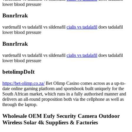
lower blood pressure
BnnrIrrak
vardenafil vs tadalafil vs sildenafil
cialis vs tadalafil
does tadalafil
lower blood pressure
BnnrIrrak
vardenafil vs tadalafil vs sildenafil
cialis vs tadalafil
does tadalafil
lower blood pressure
betolimpDoIt
https://bet-olimp.co.za/
Bet Olimp Casino comes across as a up-to-
date online gaming platform and sportsbook built uniquely for the
South African market, which runs in a fully authorised manner and
delivers an all-round proposition both via the cellphone as well as
through the laptop.
Wholesale OEM Eufy Security Camera Outdoor
Wireless Solar 4k Suppliers & Factories