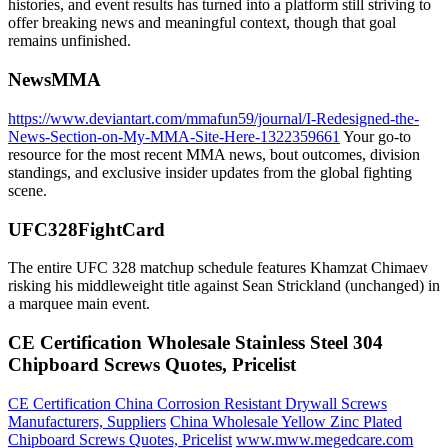
histories, and event results has turned into a platform still striving to
offer breaking news and meaningful context, though that goal
remains unfinished.
NewsMMA
https://www.deviantart.com/mmafun59/journal/I-Redesigned-the-
News-Section-on-My-MMA-Site-Here-1322359661
Your go-to
resource for the most recent MMA news, bout outcomes, division
standings, and exclusive insider updates from the global fighting
scene.
UFC328FightCard
The entire UFC 328 matchup schedule features Khamzat Chimaev
risking his middleweight title against Sean Strickland (unchanged) in
a marquee main event.
CE Certification Wholesale Stainless Steel 304
Chipboard Screws Quotes, Pricelist
CE Certification China Corrosion Resistant Drywall Screws
Manufacturers, Suppliers
China Wholesale Yellow Zinc Plated
Chipboard Screws Quotes, Pricelist
www.mww.megedcare.com