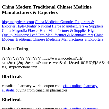
China Modern Traditional Chinese Medicine
Manufacturers & Exporters
blog.megedcare.com
China Medicine Granules Exporters &
Exporter
High-Quality National Herbs Manufacturers & Suppliers
China Magnolia Flower Herb Manufacturer & Supplier
High-
Quality Mulberry Leaf Tcm Manufacturer & Manufacturers
China
Modern Traditional Chinese Medicine Manufacturers & Exporters
RobertTwing
???????, ????? ????????? https://www.google.nl/url?
sa=t&rct=j&q=&esrc=s&source=web&cd=1&ved=0CHIQFjAA&url=htt
taglist=promotions,tren
BbrfIrrak
canadian pharmacy world coupon code
cialis online pharmacy
australia
buying from canadian pharmacies
BbrfIrrak
canadian pharmacy world coupon code
cialis online pharmacy