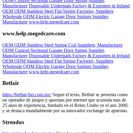
ODM Custom Sectional Garage Door Spring Supplier,
Manufacturer
Disposable Underpads Factory & Exporters in Ireland
OEM ODM Stainless Steel Flat Spring Factories, Suppliers
Wholesale ODM Electric Garage Door Springs Supplier,
Manufacturer
www.help.megedcare.com
www.help.megedcare.com
OEM ODM Stainless Steel Spring Coil Suppliers, Manufacturer
ODM Custom Sectional Garage Door Spring Supplier,
Manufacturer
Disposable Underpads Factory & Exporters in Ireland
OEM ODM Stainless Steel Flat Spring Factories, Suppliers
Wholesale ODM Electric Garage Door Springs Supplier,
Manufacturer
www.help.megedcare.com
Betfair
https://betfair-bet.com.mx/
Segun el texto, Betfair se presenta como
un operador de juegos y apuestas por internet que acumula mas de
25 anos de experiencia, fundado en el Reino Unido en el ano 2000,
y se destaca mundialmente por su innovador exchange de apuestas.
Strendus