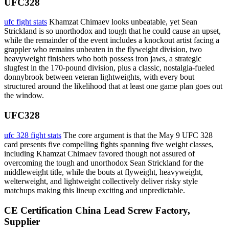
UFC328
ufc fight stats
Khamzat Chimaev looks unbeatable, yet Sean
Strickland is so unorthodox and tough that he could cause an upset,
while the remainder of the event includes a knockout artist facing a
grappler who remains unbeaten in the flyweight division, two
heavyweight finishers who both possess iron jaws, a strategic
slugfest in the 170-pound division, plus a classic, nostalgia-fueled
donnybrook between veteran lightweights, with every bout
structured around the likelihood that at least one game plan goes out
the window.
UFC328
ufc 328 fight stats
The core argument is that the May 9 UFC 328
card presents five compelling fights spanning five weight classes,
including Khamzat Chimaev favored though not assured of
overcoming the tough and unorthodox Sean Strickland for the
middleweight title, while the bouts at flyweight, heavyweight,
welterweight, and lightweight collectively deliver risky style
matchups making this lineup exciting and unpredictable.
CE Certification China Lead Screw Factory,
Supplier