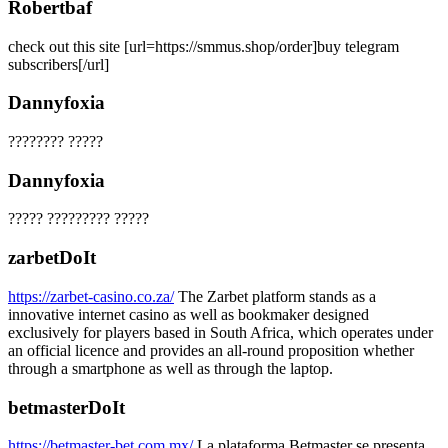
Robertbaf
check out this site [url=https://smmus.shop/order]buy telegram
subscribers[/url]
Dannyfoxia
???????? ?????
Dannyfoxia
????? ????????? ?????
zarbetDoIt
https://zarbet-casino.co.za/
The Zarbet platform stands as a
innovative internet casino as well as bookmaker designed
exclusively for players based in South Africa, which operates under
an official licence and provides an all-round proposition whether
through a smartphone as well as through the laptop.
betmasterDoIt
https://betmaster-bet.com.mx/
La plataforma Betmaster se presenta