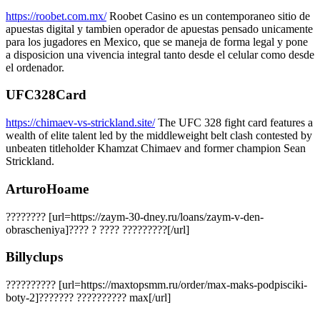
https://roobet.com.mx/
Roobet Casino es un contemporaneo sitio de
apuestas digital y tambien operador de apuestas pensado unicamente
para los jugadores en Mexico, que se maneja de forma legal y pone
a disposicion una vivencia integral tanto desde el celular como desde
el ordenador.
UFC328Card
https://chimaev-vs-strickland.site/
The UFC 328 fight card features a
wealth of elite talent led by the middleweight belt clash contested by
unbeaten titleholder Khamzat Chimaev and former champion Sean
Strickland.
ArturoHoame
???????? [url=https://zaym-30-dney.ru/loans/zaym-v-den-
obrascheniya]???? ? ???? ?????????[/url]
Billyclups
?????????? [url=https://maxtopsmm.ru/order/max-maks-podpisciki-
boty-2]??????? ?????????? max[/url]