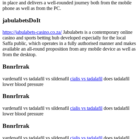
in place and delivers a well-rounded journey both from the mobile
phone as well as from the PC.
jabulabetsDoIt
https://jabulabets-casino.co.za/
Jabulabets is a contemporary online
casino and sports betting hub developed especially for the local
Saffa public, which operates in a fully authorised manner and makes
available an all-round proposition from any mobile device as well as
from the desktop.
BnnrIrrak
vardenafil vs tadalafil vs sildenafil
cialis vs tadalafil
does tadalafil
lower blood pressure
BnnrIrrak
vardenafil vs tadalafil vs sildenafil
cialis vs tadalafil
does tadalafil
lower blood pressure
BnnrIrrak
vardenafil vs tadalafil vs sildenafil
cialis vs tadalafil
does tadalafil